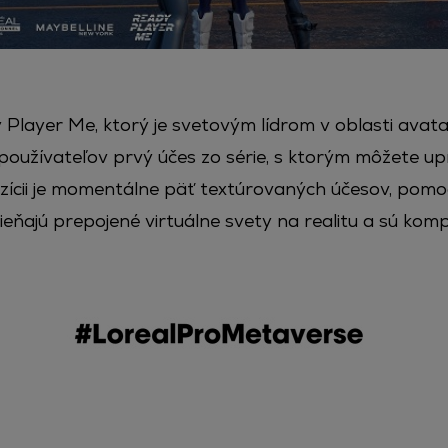
 Player Me, ktorý je svetovým lídrom v oblasti avata
oužívateľov prvý účes zo série, s ktorým môžete u
zícii je momentálne päť textúrovaných účesov, pomoc
eňajú prepojené virtuálne svety na realitu a sú komp
.