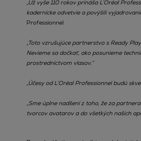
„Už vyše 110 rokov prináša L’Oréal Profess
kadernícke odvetvie a povýšili vyjadrovani
Professionnel.
„Toto vzrušujúce partnerstvo s Ready Pl
Nevieme sa dočkať, ako posunieme techni
prostredníctvom vlasov.“
„Účesy od L’Oréal Professionnel budú skve
„Sme úplne nadšení z toho, že za partner
tvorcov avatarov a do všetkých našich apl