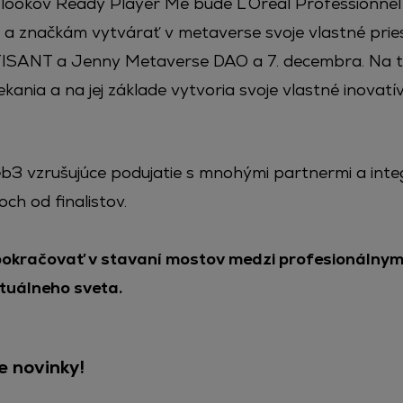
ch lookov Ready Player Me bude L’Oréal Professionne
a značkám vytvárať v metaverse svoje vlastné priest
RTISANT a Jenny Metaverse DAO a 7. decembra. Na te
ekania a na jej základe vytvoria svoje vlastné inovatí
Web3 vzrušujúce podujatie s mnohými partnermi a int
och od finalistov.
pokračovať v stavaní mostov medzi profesionálnym
irtuálneho sveta.
e novinky!