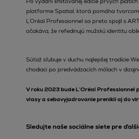
Po vydaní limitovanej edície prvých piati
platforme Spatial, ktorá pomáha tvorcom 
L’Oréal Professionnel sa preto spojil s A
očakáva, že refedinujú mužskú identitu obli
Súťaž sľubuje v duchu najlepšej tradície 
chodiaci po predvádzacích mólach v dizajn
V roku 2023 bude L’Oréal Professionnel 
vlasy a sebavyjadrovanie prenikli aj do v
Sledujte naše sociálne siete pre ďalši