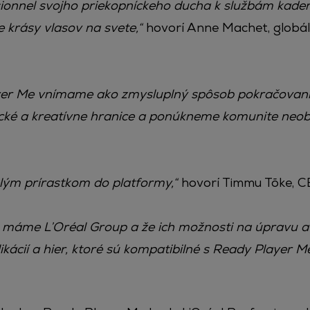
ionnel svojho priekopníckeho ducha k službám kadern
e krásy vlasov na svete,“
hovorí Anne Machet, globáln
ayer Me vnímame ako zmysluplný spôsob pokračovani
cké a kreatívne hranice a ponúkneme komunite neo
lým prírastkom do platformy,“
hovorí Timmu Tõke, C
a máme L’Oréal Group a že ich možnosti na úpravu a
ikácií a hier, ktoré sú kompatibilné s Ready Player 