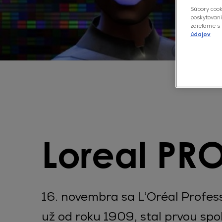
Súbory cook
poskytovani
zdieľame s 
údajov
Loreal PR
16. novembra sa L’Oréal Profes
už od roku 1909, stal prvou spol