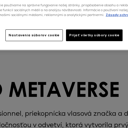
ie používame na správne fungovanie našej stránky, prispôsobenie obsahu a rekl
e funkcií sociálnych médií a na analýzu návštevnosti. Informácie o používaní našej
našimi sociálnymi médiami, reklamnými a analytickými partnermi.
Zásady ochr
Nastavenia súborov cookie
Prijať všetky súbory cookie
O METAVERSE
sionnel, priekopnícka vlasová značka a
očnosťou v odvetví, ktorá vytvorila prvý