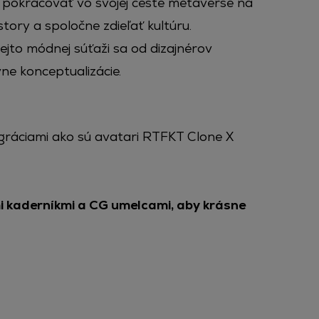
l pokračovať vo svojej ceste metaverse na
ory a spoločne zdieľať kultúru.
jto módnej súťaži sa od dizajnérov
vne konceptualizácie.
egráciami ako sú avatari RTFKT Clone X
i kaderníkmi a CG umelcami, aby krásne