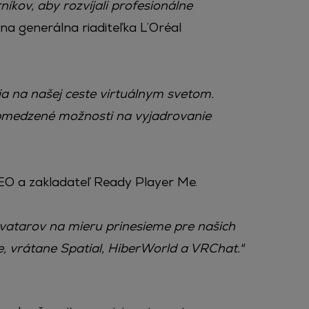
íkov, aby rozvíjali profesionálne
a generálna riaditeľka L’Oréal
a na našej ceste virtuálnym svetom.
bmedzené možnosti na vyjadrovanie
EO a zakladateľ Ready Player Me.
vatarov na mieru prinesieme pre našich
Me, vrátane Spatial, HiberWorld a VRChat."