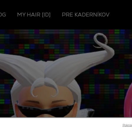
OG
MY HAIR [ID]
PRE KADERNÍKOV
Pokra