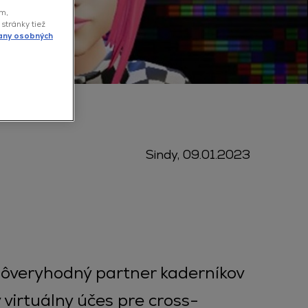
ám,
 stránky tiež
any osobných
Sindy
,
09.01.2023
 dôveryhodný partner kaderníkov
 virtuálny účes pre cross-