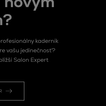
m novým
m?
profesionálny kaderník
e vašu jedinečnosť?
jbližší Salon Expert
!
R