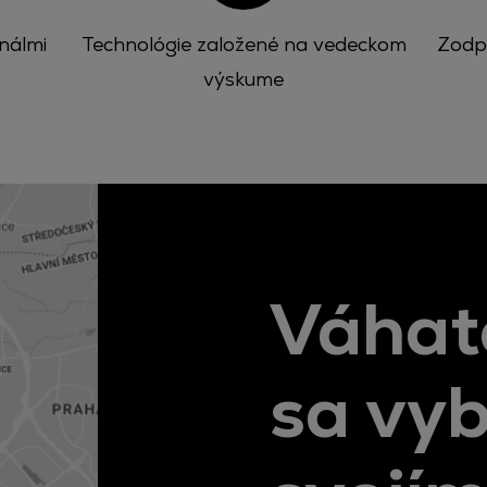
nálmi
Technológie založené na vedeckom
Zodp
výskume
Váhat
sa vyb