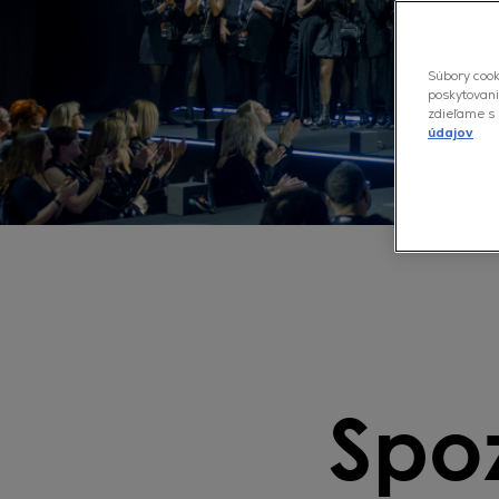
Súbory cook
poskytovani
zdieľame s 
údajov
Spoz