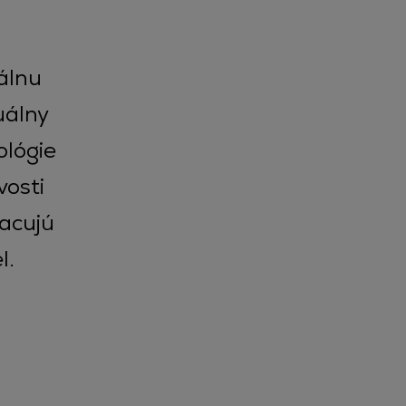
álnu
uálny
ológie
vosti
racujú
l.