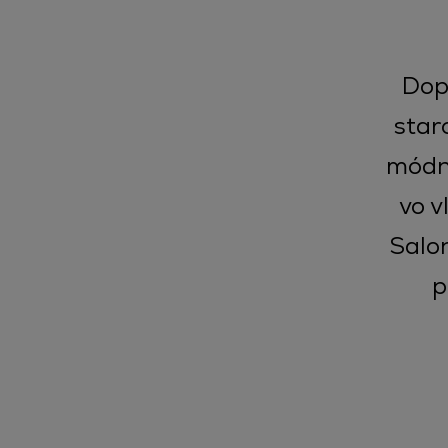
Dop
star
módny
vo v
Salon
p