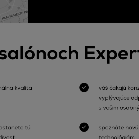
salónoch Expert
álna kvalita
váš čakajú konz
vyplývajúce od
s vašim osobn
dostanete tú
spoznáte novú 
livosť
technológiám