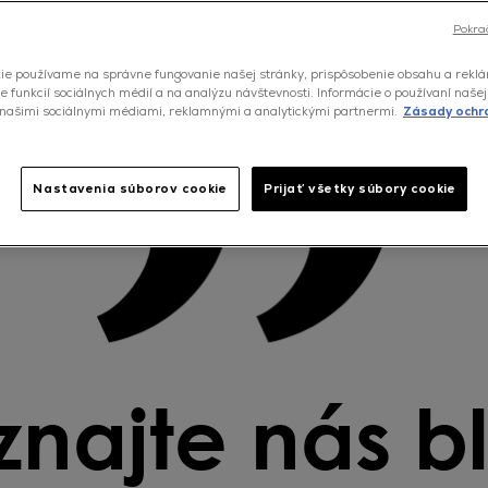
Pokra
ie používame na správne fungovanie našej stránky, prispôsobenie obsahu a rekl
e funkcií sociálnych médií a na analýzu návštevnosti. Informácie o používaní našej
našimi sociálnymi médiami, reklamnými a analytickými partnermi.
Zásady ochr
Nastavenia súborov cookie
Prijať všetky súbory cookie
najte nás bl