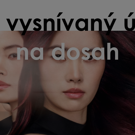
 vysnívaný 
na dosah