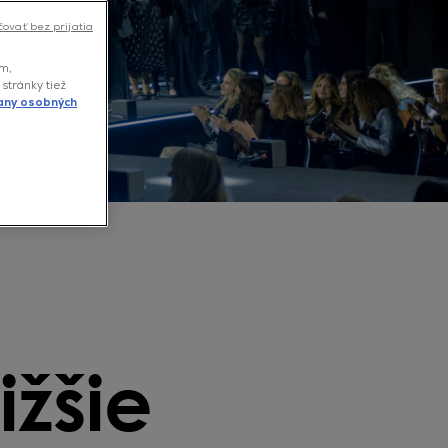
čovať bez prijatia
ám,
 stránky tiež
any osobných
ižšie