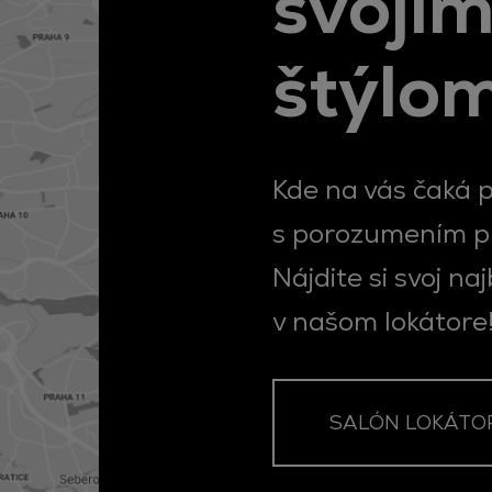
svojí
štýlo
Kde na vás čaká 
s porozumením pr
Nájdite si svoj na
v našom lokátore
SALÓN LOKÁTO