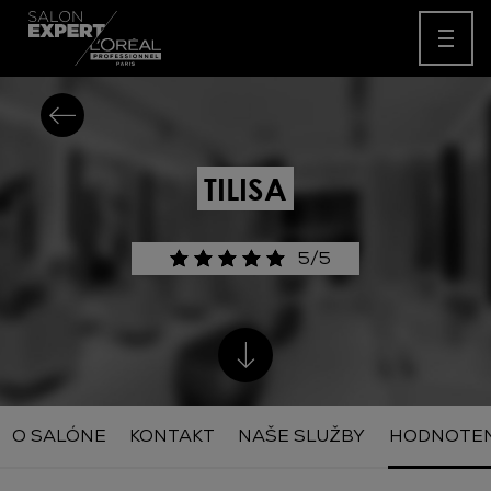
TILISA
5/5
O SALÓNE
KONTAKT
NAŠE SLUŽBY
HODNOTEN