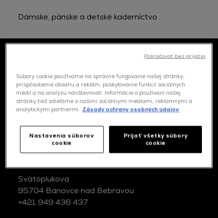
Dámske, pánske a detské kaderníctvo
Pokračovať bez prijatia
Kontakt
Súbory cookie používame na správne fungovanie našej stránky,
prispôsobenie obsahu a reklám, poskytovanie funkcií sociálnych
médií a na analýzu návštevnosti. Informácie o používaní našej
stránky tiež zdieľame s našimi sociálnymi médiami, reklamnými a
analytickými partnermi.
Zásady ochrany osobných údajov
Kde nás nájdete
Nastavenia súborov
Prijať všetky súbory
gold
cookie
cookie
TILISA
Svätoplukova
95704 Bánovce nad Bebravou
+421 949 436 437